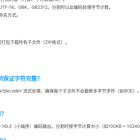
UTF-16、GBK、GB2312。分割时以此编码处理字节计数。
命名方式。
可打包下载所有子文件（ZIP格式）。
何保证字符完整？
流式处理，确保每个子文件不会截断多字节字符（如中文）。对
xtDecoder
用？
F-16LE（小端序）编码输出。分割时按字节计算大小（如100KB = 1024