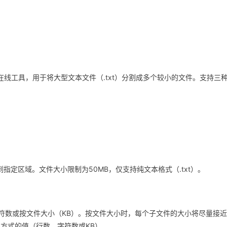
在线工具，用于将大型文本文件（.txt）分割成多个较小的文件。支持三
到指定区域。文件大小限制为50MB，仅支持纯文本格式（.txt）。
符数或按文件大小（KB）。按文件大小时，每个子文件的大小将尽量接
方式的值（行数、字符数或KB）。