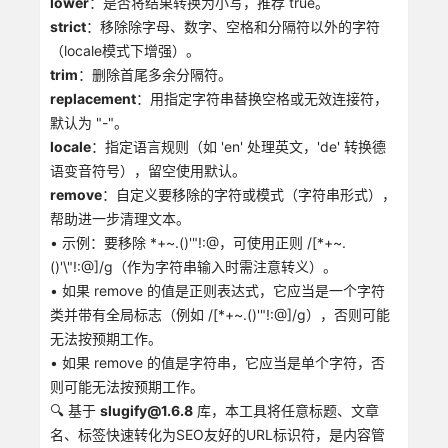
lower
：是否将结果转换为小写，推荐 true。
strict
：移除除字母、数字、空格和分隔符以外的字符
（locale模式下增强）。
trim
：删除首尾多余分隔符。
replacement
：用指定字符串替换空格或无效连接符，
默认为 "-"。
locale
：指定语言规则（如 'en' 处理英文，'de' 转换德
语变音符号），留空使用默认。
remove
：自定义要移除的字符或模式（字符串形式），
帮助进一步清理文本。
• 示例：要移除 *+~.()'"!:@，可使用正则 /[*+~.
()'\"!:@]/g（作为字符串输入时需注意转义）。
• 如果 remove 的值是正则表达式，它应当是一个字符
类并带有全局标志（例如 /[*+~.()'"!:@]/g），否则可能
无法按预期工作。
• 如果 remove 的值是字符串，它应当是单个字符，否
则可能无法按预期工作。
🔍 基于
slugify@1.6.8
库，本工具将任意标题、文章
名、标签快速转化为SEO友好的URL标识符，是内容管