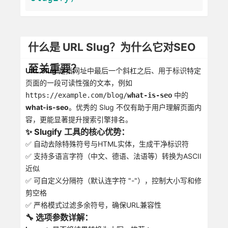
什么是 URL Slug？为什么它对SEO
至关重要？
URL Slug
是指网址中最后一个斜杠之后、用于标识特定
页面的一段可读性强的文本，例如
中的
https://example.com/blog/
what-is-seo
what-is-seo
。优秀的 Slug 不仅有助于用户理解页面内
容，更能显著提升搜索引擎排名。
✨ Slugify 工具的核心优势：
✅ 自动去除特殊符号与HTML实体，生成干净标识符
✅ 支持多语言字符（中文、德语、法语等）转换为ASCII
近似
✅ 可自定义分隔符（默认连字符 "-"），控制大小写和修
剪空格
✅ 严格模式过滤多余符号，确保URL兼容性
🔧 选项参数详解：